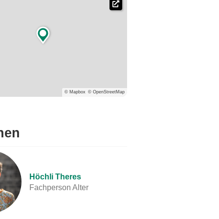

© Mapbox
© OpenStreetMap
nen
Höchli Theres
Fachperson Alter