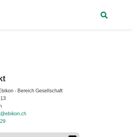
kt
ikon - Bereich Gesellschaft
 13
n
ft@ebikon.ch
 29