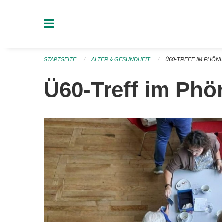
Navigation überspringen
STARTSEITE
ALTER & GESUNDHEIT
Ü60-TREFF IM PHÖNI
Ü60-Treff im Phö