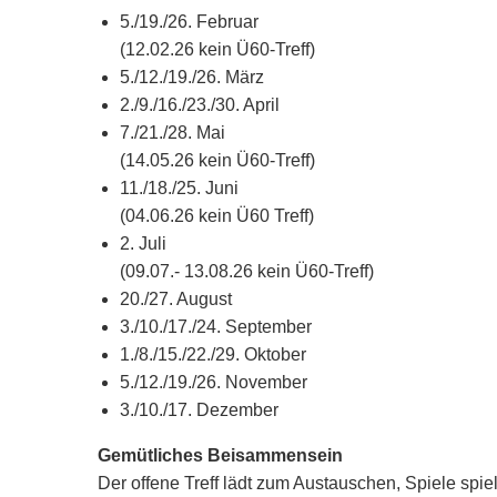
5./19./26. Februar
(12.02.26 kein Ü60-Treff)
5./12./19./26. März
2./9./16./23./30. April
7./21./28. Mai
(14.05.26 kein Ü60-Treff)
11./18./25. Juni
(04.06.26 kein Ü60 Treff)
2. Juli
(09.07.- 13.08.26 kein Ü60-Treff)
20./27. August
3./10./17./24. September
1./8./15./22./29. Oktober
5./12./19./26. November
3./10./17. Dezember
Gemütliches Beisammensein
Der offene Treff lädt zum Austauschen, Spiele spiel