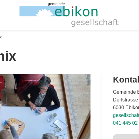
X
nix
Konta
Gemeinde Eb
Dorfstrasse
6030 Ebiko
gesellscha
041 445 02