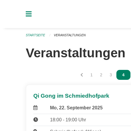
Navigation überspringen
STARTSEITE
VERANSTALTUNGEN
Veranstaltungen
Vous êtes sur la page
1
Vous êtes sur la
2
Vous êtes s
3
Vous
4
Qi Gong im Schmiedhofpark
Mo, 22. September 2025
18:00 - 19:00 Uhr