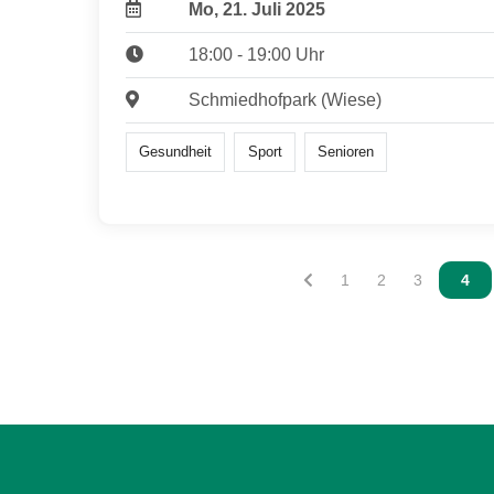
Mo, 21. Juli 2025
18:00 - 19:00 Uhr
Schmiedhofpark (Wiese)
Gesundheit
Sport
Senioren
Vous êtes sur la page
1
Vous êtes sur la
2
Vous êtes s
3
Vous
4