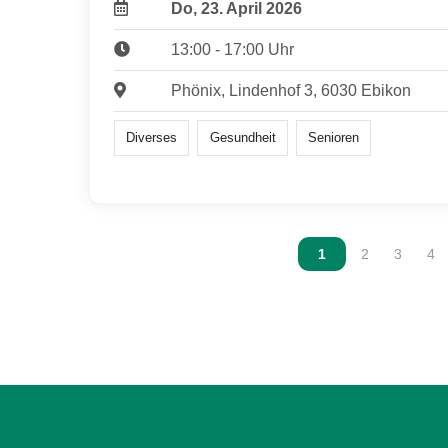
Do, 23. April 2026
13:00 - 17:00 Uhr
Phönix, Lindenhof 3, 6030 Ebikon
Diverses
Gesundheit
Senioren
Vous êtes sur la p
1
Vous êtes sur
2
Vous ête
3
Vou
4