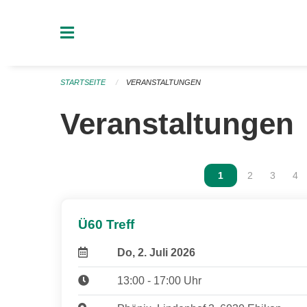
Navigation überspringen
STARTSEITE
VERANSTALTUNGEN
Veranstaltungen
Vous êtes sur la p
1
Vous êtes sur
2
Vous ête
3
Vou
4
Ü60 Treff
Do, 2. Juli 2026
13:00 - 17:00 Uhr